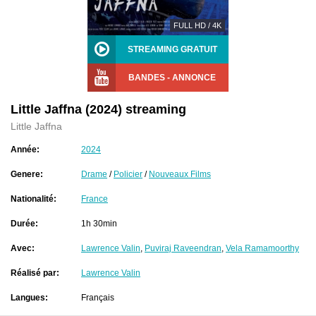
FULL HD / 4K
STREAMING GRATUIT
BANDES - ANNONCE
Little Jaffna (2024) streaming
Little Jaffna
Année:
2024
Genere:
Drame
/
Policier
/
Nouveaux Films
Nationalité:
France
Durée:
1h 30min
Avec:
Lawrence Valin
,
Puviraj Raveendran
,
Vela Ramamoorthy
Réalisé par:
Lawrence Valin
Langues:
Français