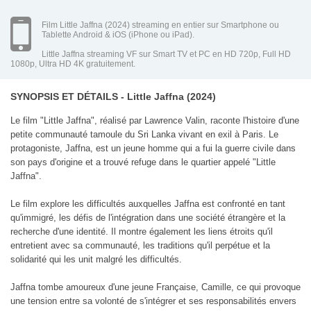
Film Little Jaffna (2024) streaming en entier sur Smartphone ou
Tablette Android & iOS (iPhone ou iPad).
Little Jaffna streaming VF sur Smart TV et PC en HD 720p, Full HD
1080p, Ultra HD 4K gratuitement.
SYNOPSIS ET DÉTAILS - Little Jaffna (2024)
Le film "Little Jaffna", réalisé par Lawrence Valin, raconte l'histoire d'une
petite communauté tamoule du Sri Lanka vivant en exil à Paris. Le
protagoniste, Jaffna, est un jeune homme qui a fui la guerre civile dans
son pays d'origine et a trouvé refuge dans le quartier appelé "Little
Jaffna".
Le film explore les difficultés auxquelles Jaffna est confronté en tant
qu'immigré, les défis de l'intégration dans une société étrangère et la
recherche d'une identité. Il montre également les liens étroits qu'il
entretient avec sa communauté, les traditions qu'il perpétue et la
solidarité qui les unit malgré les difficultés.
Jaffna tombe amoureux d'une jeune Française, Camille, ce qui provoque
une tension entre sa volonté de s'intégrer et ses responsabilités envers