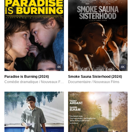
4K
4K
Paradise is Burning (2024)
Smoke Sauna Sisterhood (2024)
Comédie dramatique / Nouveaux Films
Documentaire / Nouveaux Films